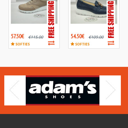
57.50€
54.50€
€
115.00
€
109.00
SOFTIES
SOFTIES