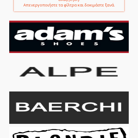
Απενεργοποιήστε τα φίλτρα και δοκιμάστε ξανά.