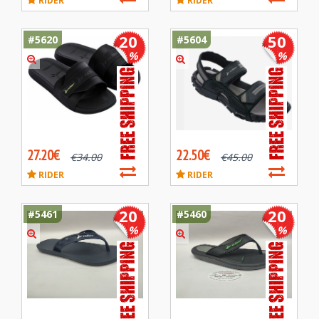
RIDER
RIDER
20
50
#5620
#5604
%
%
27.20€
22.50€
€
34.00
€
45.00
RIDER
RIDER
20
20
#5461
#5460
%
%