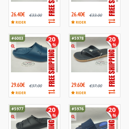
26.40€
26.40€
€
33.00
€
33.00
RIDER
RIDER
20
20
#6003
#5978
%
%
29.60€
29.60€
€
37.00
€
37.00
RIDER
RIDER
20
20
#5977
#5976
%
%