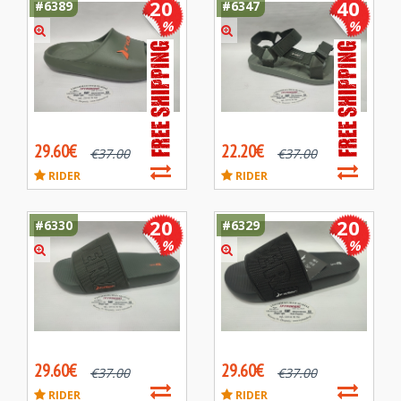
20
40
#6389
#6347
%
%
29.60€
22.20€
€
37.00
€
37.00
RIDER
RIDER
20
20
#6330
#6329
%
%
29.60€
29.60€
€
37.00
€
37.00
RIDER
RIDER