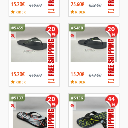
15.20€
25.60€
€
19.00
€
32.00
RIDER
RIDER
20
20
#5459
#5458
%
%
15.20€
15.20€
€
19.00
€
19.00
RIDER
RIDER
20
44
#5137
#5136
%
%