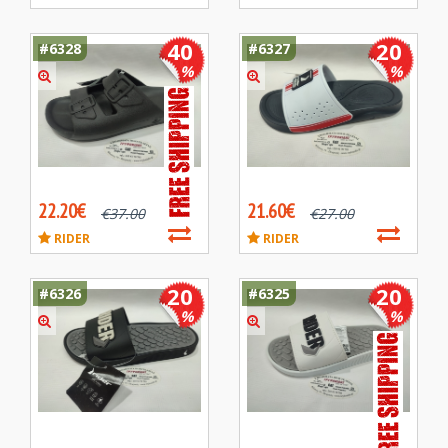
40
20
#6328
#6327
%
%
22.20€
21.60€
€
37.00
€
27.00
RIDER
RIDER
20
20
#6326
#6325
%
%