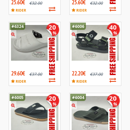
25.60€
25.60€
€
32.00
€
32.00
RIDER
RIDER
20
40
#6324
#6006
%
%
29.60€
22.20€
€
37.00
€
37.00
RIDER
RIDER
20
20
#6005
#6004
%
%