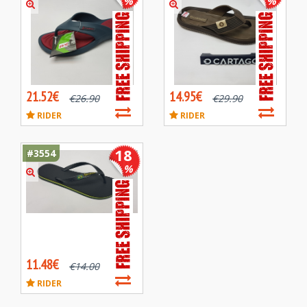
%
%
21.52€
14.95€
€
26.90
€
29.90
RIDER
RIDER
18
#3554
%
11.48€
€
14.00
RIDER