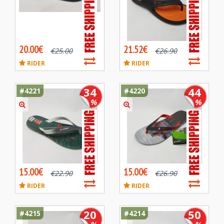
20.00€
21.52€
€
25.00
€
26.90
RIDER
RIDER
34
44
#4221
#4220
%
%
15.00€
15.00€
€
22.90
€
26.90
RIDER
RIDER
20
50
#4215
#4214