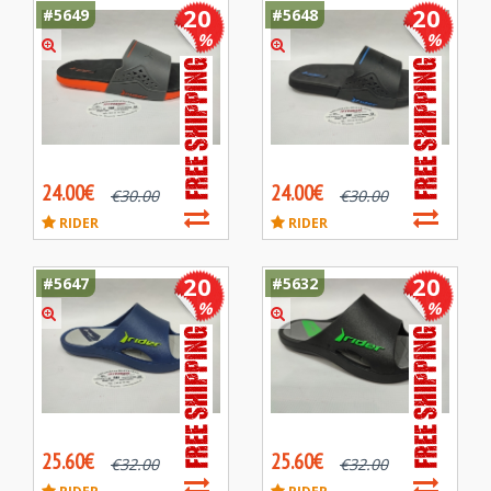
20
20
#5649
#5648
%
%
24.00€
24.00€
€
30.00
€
30.00
RIDER
RIDER
20
20
#5647
#5632
%
%
25.60€
25.60€
€
32.00
€
32.00