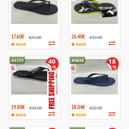
17.60€
26.40€
€
22.00
€
33.00
RIDER
RIDER
40
18
#6739
#6638
%
%
19.80€
18.04€
€
33.00
€
22.00
RIDER
RIDER