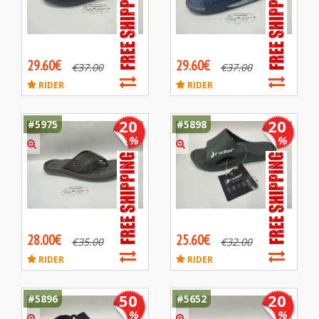
29.60€
29.60€
€
37.00
€
37.00
RIDER
RIDER
20
20
#5975
#5898
%
%
28.00€
25.60€
€
35.00
€
32.00
RIDER
RIDER
50
20
#5896
#5652
%
%