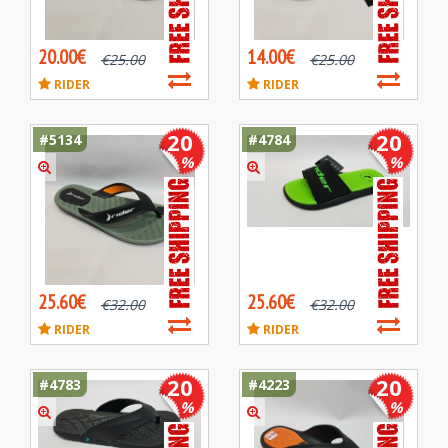
20.00€
14.00€
€
25.00
€
25.00
RIDER
RIDER
20
20
#5134
#4784
%
%
25.60€
25.60€
€
32.00
€
32.00
RIDER
RIDER
20
20
#4783
#4223
%
%