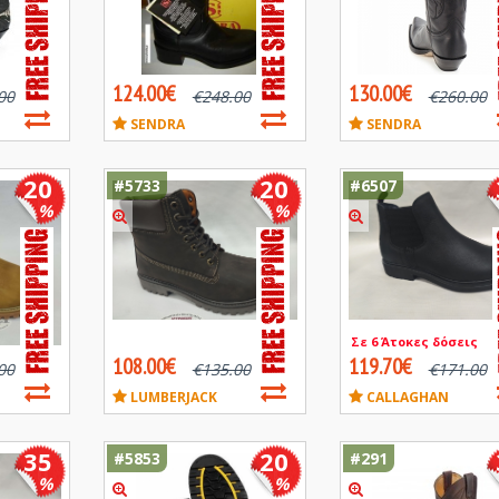
124.00€
130.00€
00
€
248.00
€
260.00
SENDRA
SENDRA
20
20
#5733
#6507
%
%
Σε 6 Άτοκες δόσεις
108.00€
119.70€
00
€
135.00
€
171.00
LUMBERJACK
CALLAGHAN
35
20
#5853
#291
%
%