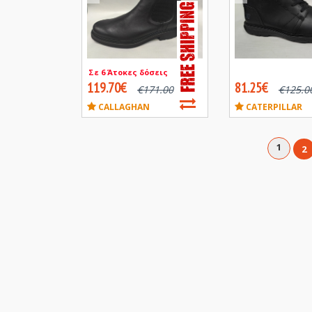
Σε 6 Άτοκες δόσεις
119.70€
81.25€
€
171.00
€
125.0
CALLAGHAN
CATERPILLAR
1
2