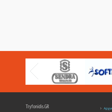
Tryfonidis.GR
Αρχι