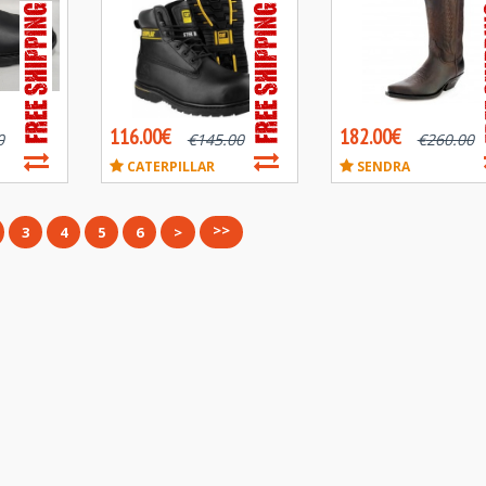
116.00€
182.00€
0
€
145.00
€
260.00
CATERPILLAR
SENDRA
>>
3
4
5
6
>