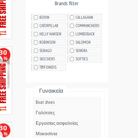
Brands filter
BOXIN
CALLAGHAN
CATERPILLAR
COMMANCHERO
HELLY HANSEN
LUMBERJACK
ROBINSON
SALOMON
30
SEBAGO
SENDRA
%
SKECHERS
SOFTIES
TRYFONIDIS
Γυναικεία
Boat shoes
Γαλότσες
Εργασίας ασφαλείας
30
%
Μοκασίνια