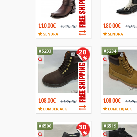
110.00€
180.00€
€
220.00
€
360.
SENDRA
SENDRA
20
#5233
#5234
%
108.00€
108.00€
€
135.00
€
135.
LUMBERJACK
LUMBERJACK
30
#6508
#6519
%