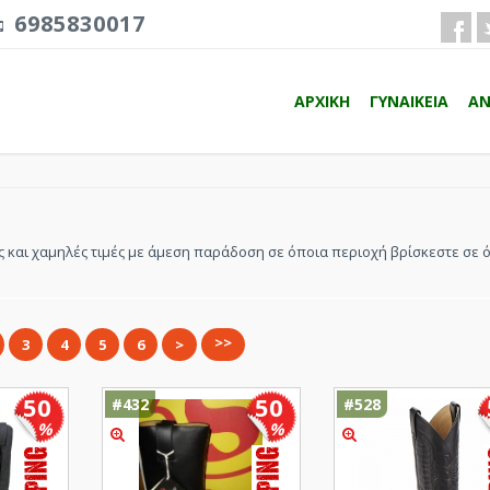
6985830017
ΑΡΧΙΚΗ
ΓΥΝΑΙΚΕΙΑ
ΑΝ
 και χαμηλές τιμές με άμεση παράδοση σε όποια περιοχή βρίσκεστε σε 
>>
3
4
5
6
>
50
50
#432
#528
%
%