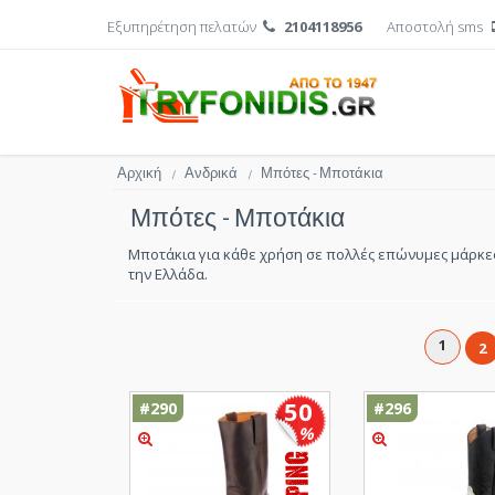
Εξυπηρέτηση πελατών
2104118956
Αποστολή sms
Αρχική
Ανδρικά
Μπότες - Μποτάκια
/
/
Μπότες - Μποτάκια
Μποτάκια για κάθε χρήση σε πολλές επώνυμες μάρκες
την Ελλάδα.
1
2
50
#290
#296
%