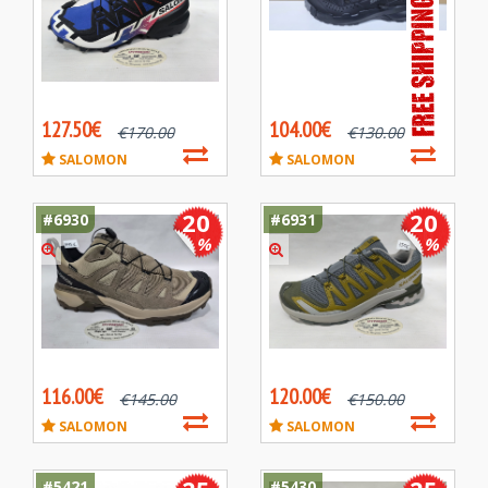
127.50€
104.00€
€
170.00
€
130.00
SALOMON
SALOMON
20
20
#6930
#6931
%
%
116.00€
120.00€
€
145.00
€
150.00
SALOMON
SALOMON
#5421
#5430