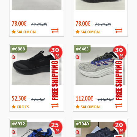
78.00€
78.00€
€
130.00
€
130.00
SALOMON
SALOMON
30
30
#6888
#6463
%
%
52.50€
112.00€
€
75.00
€
160.00
CROCS
SALOMON
25
20
#6932
#7040
%
%