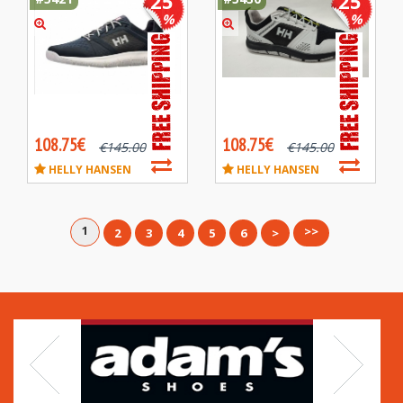
25
25
%
%
108.75€
108.75€
€
145.00
€
145.00
HELLY HANSEN
HELLY HANSEN
1
>>
2
3
4
5
6
>