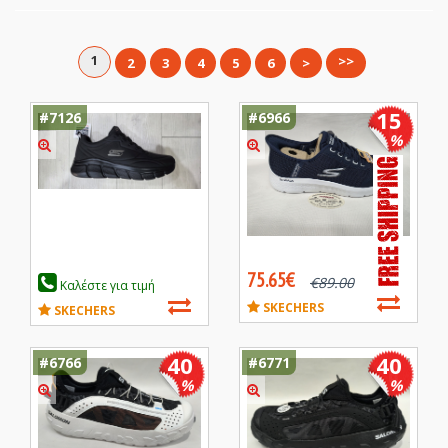
1
>>
2
3
4
5
6
>
15
#7126
#6966
%
75.65€
€
89.00
Καλέστε για τιμή
SKECHERS
SKECHERS
40
40
#6766
#6771
%
%