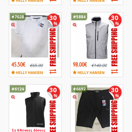
HELLY HANSEN
HELLY HANSEN
30
30
#7028
#5884
%
%
45.50€
98.00€
€
65.00
€
140.00
HELLY HANSEN
HELLY HANSEN
30
30
#6124
#6692
%
%
Σε 6 Άτοκες δόσεις