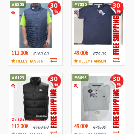
30
30
#6805
#7030
%
%
112.00€
49.00€
€
160.00
€
70.00
HELLY HANSEN
HELLY HANSEN
30
30
#6123
#6695
%
%
Σε 6 Άτοκες δόσεις
112.00€
49.00€
€
160.00
€
70.00