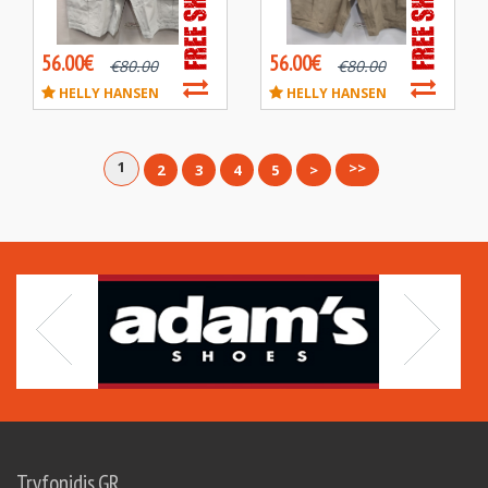
56.00€
56.00€
€
80.00
€
80.00
HELLY HANSEN
HELLY HANSEN
1
>>
2
3
4
5
>
Tryfonidis.GR