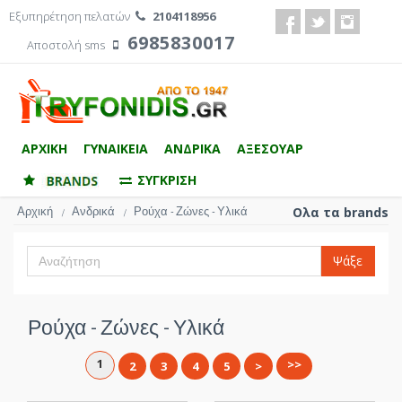
Εξυπηρέτηση πελατών
2104118956
6985830017
Αποστολή sms
ΑΡΧΙΚΗ
ΓΥΝΑΙΚΕΙΑ
ΑΝΔΡΙΚΑ
ΑΞΕΣΟΥΑΡ
ΣΥΓΚΡΙΣΗ
Αρχική
Ανδρικά
Ρούχα - Ζώνες - Υλικά
Ολα τα brands
/
/
Ψάξε
Ρούχα - Ζώνες - Υλικά
1
>>
2
3
4
5
>