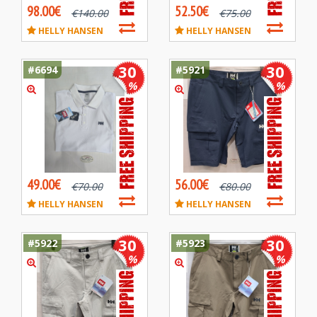
98.00€
52.50€
€
140.00
€
75.00
HELLY HANSEN
HELLY HANSEN
30
30
#6694
#5921
%
%
49.00€
56.00€
€
70.00
€
80.00
HELLY HANSEN
HELLY HANSEN
30
30
#5922
#5923
%
%