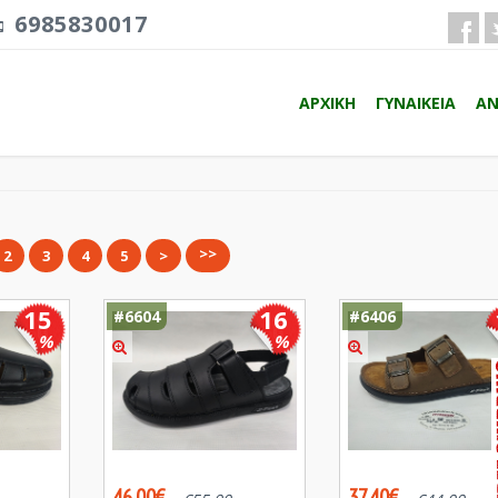
6985830017
ΑΡΧΙΚΗ
ΓΥΝΑΙΚΕΙΑ
ΑΝ
>>
2
3
4
5
>
15
16
#6604
#6406
%
%
46.00€
37.40€