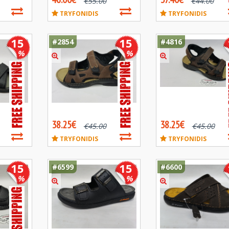
€
55.00
€
44.00
TRYFONIDIS
TRYFONIDIS
15
15
#2854
#4816
%
%
38.25€
38.25€
€
45.00
€
45.00
TRYFONIDIS
TRYFONIDIS
15
15
#6599
#6600
%
%