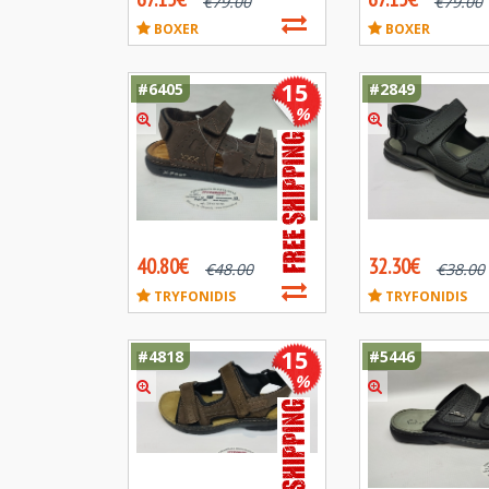
€
79.00
€
79.00
BOXER
BOXER
15
#6405
#2849
%
40.80€
32.30€
€
48.00
€
38.00
TRYFONIDIS
TRYFONIDIS
15
#4818
#5446
%