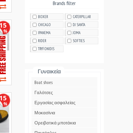
Brands filter
BOXER
CATERPILLAR
15
CHICAGO
DJ SANTA
%
IPANEMA
JOMA
RIDER
SOFTIES
TRYFONIDIS
Γυναικεία
Boat shoes
Γαλότσες
15
Εργασίας ασφαλείας
%
Μοκασίνια
Ορειβατικά μποτάκια
Παντόφλες