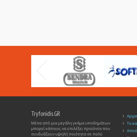
Tryfonidis.GR
Αρχι
Μέσα από μια μεγάλη γκάμα υποδημάτων
Το κ
μπορεί κάποιος να επιλέξει προϊόντα που
Αποσ
συνδυάζουν υψηλή ποιότητα σε πολύ