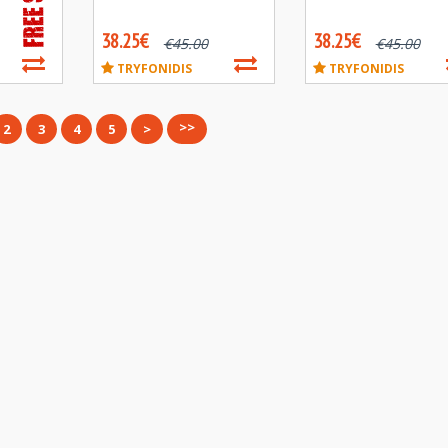
38.25€
38.25€
€
45.00
€
45.00
TRYFONIDIS
TRYFONIDIS
>>
2
3
4
5
>