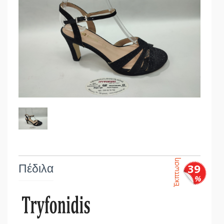
Έκπτωση
Πέδιλα
39
%