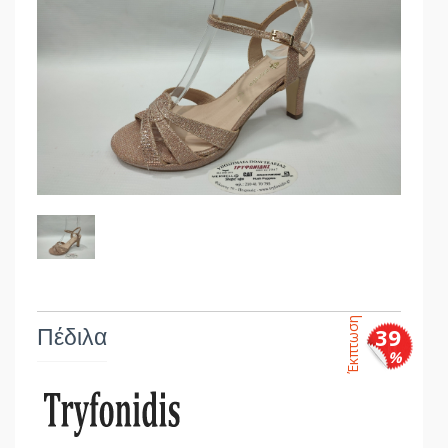
Έκπτωση
Πέδιλα
39
%