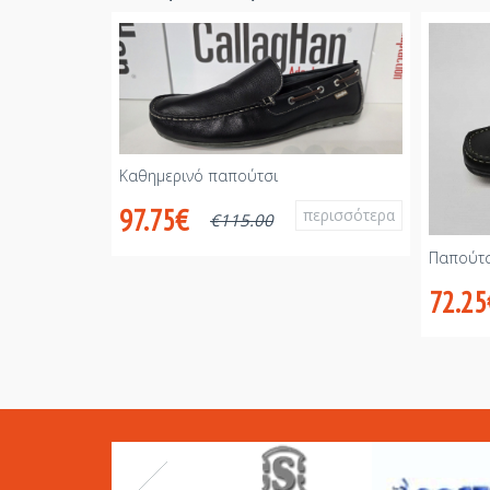
Καθημερινό παπούτσι
97.75€
περισσότερα
€
115.00
Παπούτ
72.25