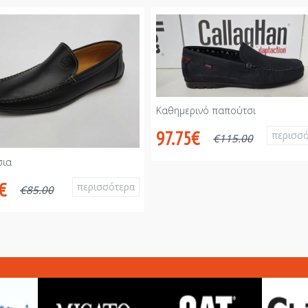
Καθημερινό παπούτσι
97.75€
περισσ
€
115.00
σια
€
περισσότερα
€
85.00