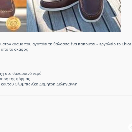
 στον κόσμο που αγαπάει τη θάλασσα ένα παπούτσι – εργαλείο το Chica
ω από το σκάφος
οχή στο θαλασσινό νερό
ήρηση της φόρμας
 και του Ολυμπιονίκη Δημήτρη Δεληγιάννη