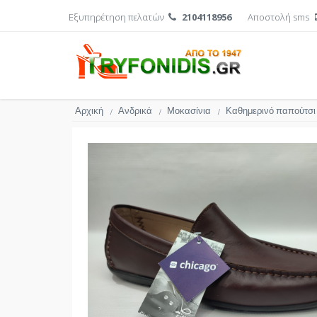
Εξυπηρέτηση πελατών
2104118956
Αποστολή sms
Αρχική
Ανδρικά
Μοκασίνια
Καθημερινό παπούτσι
/
/
/