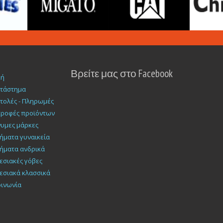
Βρείτε μας στο Facebook
κή
ατάστημα
τολές - Πληρωμές
τροφές προϊόντων
υμες μάρκες
ήματα γυναικεία
ήματα ανδρικά
εσιακές γόβες
εσιακά κλασσικά
οινωνία