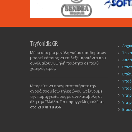
Tryfonidis.GR
Αρχι
Μέσα από μια μεγάλη γκάμα υποδημάτων
Το κ
μπορεί κάποιος να επιλέξει προϊόντα που
Αποσ
συνδυάζουν υψηλή ποιότητα σε πολύ
Επισ
χαμηλές τιμές.
Επών
Υποδ
Μπορείτε να πραγματοποιήσετε την
Υποδ
αγορά σας μέσω τηλεφώνου. Στέλνουμε
Υπηρ
την παραγγελία σας με αντικαταβολή σε
όλη την Ελλάδα. Για παραγγελίες καλέστε
Υπηρ
στο
210 41 18 956
Επικ