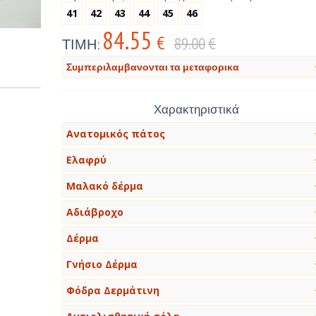
41
42
43
44
45
46
84.55
€
89.00
€
ΤΙΜΗ:
Συμπεριλαμβανονται τα μεταφορικα
Χαρακτηριστικά
Ανατομικός πάτος
Ελαφρύ
Μαλακό δέρμα
Αδιάβροχο
Δέρμα
Γνήσιο Δέρμα
Φόδρα Δερμάτινη