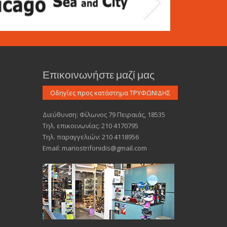
Επικοινωνήστε μαζί μας
Διεύθυνση: Φίλωνος 79 Πειραιάς, 18535
Τηλ. επικοινωνίας: 210 4170795
Τηλ. παραγγελιών: 210 4118956
Email: mariostrifonidis@gmail.com