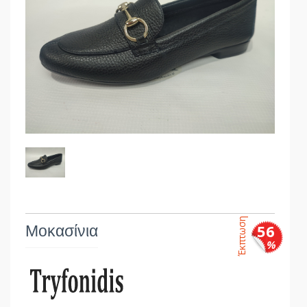
Έκπτωση
Μοκασίνια
56
%