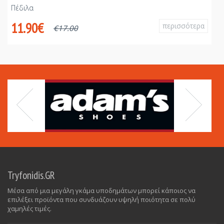
Πέδιλα
Π
11.90€
περισσότερα
€
17.00
Tryfonidis.GR
Μέσα από μια μεγάλη γκάμα υποδημάτων μπορεί κάποιος να
επιλέξει προϊόντα που συνδυάζουν υψηλή ποιότητα σε πολύ
χαμηλές τιμές.