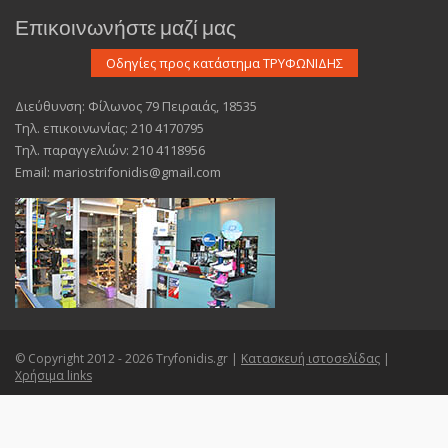
Επικοινωνήστε μαζί μας
Διεύθυνση: Φίλωνος 79 Πειραιάς, 18535
Τηλ. επικοινωνίας: 210 4170795
Τηλ. παραγγελιών: 210 4118956
Email: mariostrifonidis@gmail.com
© Copyright 2012 - 2026 Tryfonidis.gr |
Κατασκευή ιστοσελίδας
|
Χρήσιμα links